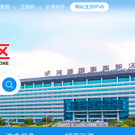
繁體
无障碍
长者助手
网站支持IPv6
|
|