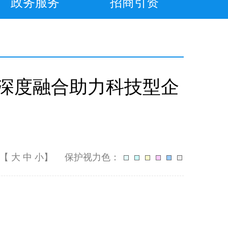
政务服务
招商引资
深度融合助力科技型企
体【
大
中
小
】
保护视力色：